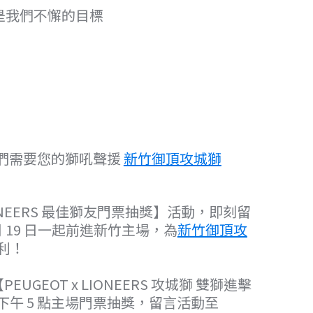
是我們不懈的目標
們需要您的獅吼聲援
新竹御頂攻城獅
LIONEERS 最佳獅友門票抽獎】活動，即刻留
月 19 日一起前進新竹主場，為
新竹御頂攻
利！
UGEOT x LIONEERS 攻城獅 雙獅進擊
周日下午 5 點主場門票抽獎，留言活動至