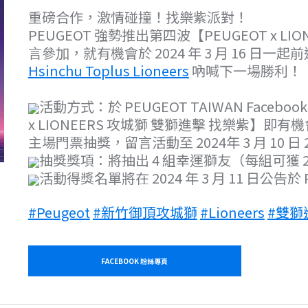
重磅合作，激情碰撞！找樂紫派對！
PEUGEOT 強勢推出第四波【PEUGEOT x 
言參加，就有機會於 2024 年 3 月 16 日一
Hsinchu Toplus Lioneers
吶喊下一場勝利！
活動方式：於 PEUGEOT TAIWAN Face
x LIONEERS 攻城獅 雙獅進擊 找樂紫】即有機會參
主場門票抽獎，留言活動至 2024年 3 月 10 日 2
抽獎獎項：將抽出 4 組幸運獅友（每組可獲 2
活動得獎名單將在 2024 年 3 月 11 日公告於 P
#Peugeot
#新竹御頂攻城獅
#Lioneers
#雙獅
FACEBOOK 粉絲專頁