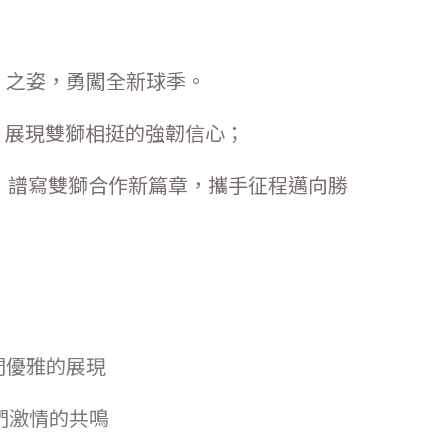
」之姿，勇闖全新球季。
手，展現雙獅相挺的強韌信心；
 質感注入，譜寫雙獅合作新篇章，攜手征程邁向勝
們優雅的展現
們激情的共鳴