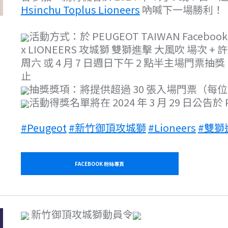
Hsinchu Toplus Lioneers
吶喊下一場勝利！
活動方式：於 PEUGEOT TAIWAN Face
x LIONEERS 攻城獅 雙獅進擊 大風吹 場次 + 
周六 或 4 月 7 日週日下午 2 點半主場門票抽獎，留言
止
抽獎獎項：將提供超過 30 張入場門票（每
活動得獎名單將在 2024 年 3 月 29 日公告於 P
#Peugeot
#新竹御頂攻城獅
#Lioneers
#雙獅
FACEBOOK 粉絲專頁
新竹御頂攻城獅動員令