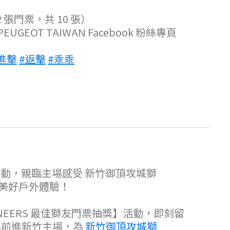
張門票，共 10 張）
EUGEOT TAIWAN Facebook 粉絲專頁
進擊
#返擊
#乖乖
活動，親臨主場感受 新竹御頂攻城獅
TYLE 美好戶外體驗！
LIONEERS 最佳獅友門票抽獎】活動，即刻留
日一起前進新竹主場，為
新竹御頂攻城獅