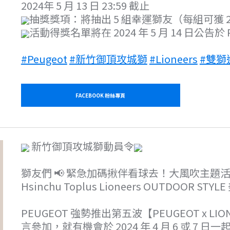
2024年 5 月 13 日 23:59 截止
抽獎獎項：將抽出 5 組幸運獅友（每組可獲 2 
活動得獎名單將在 2024 年 5 月 14 日公告於 P
#Peugeot
#新竹御頂攻城獅
#Lioneers
#雙獅
FACEBOOK 粉絲專頁
新竹御頂攻城獅動員令
獅友們 📢 緊急加碼揪伴看球去！大風吹主題
Hsinchu Toplus Lioneers OUTDOOR S
PEUGEOT 強勢推出第五波【PEUGEOT x 
言參加，就有機會於 2024 年 4 月 6 或 7 