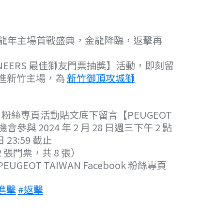
龍年主場首戰盛典，金龍降臨，返擊再
LIONEERS 最佳獅友門票抽獎】活動，即刻留
起前進新竹主場，為
新竹御頂攻城獅
book 粉絲專頁活動貼文底下留言【PEUGEOT
參與 2024 年 2 月 28 日週三下午 2 點
23:59 截止
 張門票，共 8 張）
EUGEOT TAIWAN Facebook 粉絲專頁
進擊
#返擊