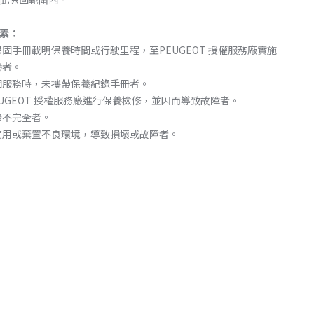
素：
固手冊載明保養時間或行駛里程，至PEUGEOT 授權服務廠實施
養者。
固服務時，未攜帶保養紀錄手冊者。
EUGEOT 授權服務廠進行保養檢修，並因而導致故障者。
錄不完全者。
使用或棄置不良環境，導致損壞或故障者。