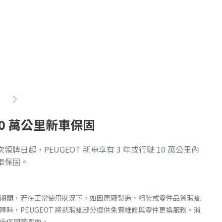
下一步
 10 萬公里新車保固
1
領牌日起，PEUGEOT 新車享有 3 年或行駛 10 萬公里內
凡在
車保固。
輛原
品
換
期間，若在正常使用狀況下，如因原廠製造、組裝或零件品質瑕疵
障時，PEUGEOT 將就瑕疵部分提供免費維修與零件更換服務。消
此保固範圍內。