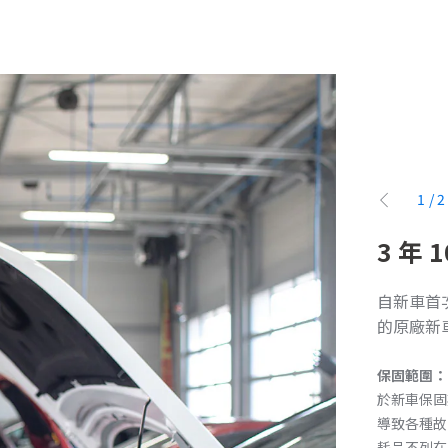
1
/
2
先前
件售後保固
3 年
OT 授權經銷商服務廠購買並完成安裝之 PEUGEOT 車
自新車首次
配件，享有自安裝日起 1 年或行駛 2 萬公里內之
的原廠新
視何者先到為準，但屬於新車保固期限內非自費更
件則不適用零配件售後保固。
保固範圍：
於新車保固
導致各種故
耗品不列在