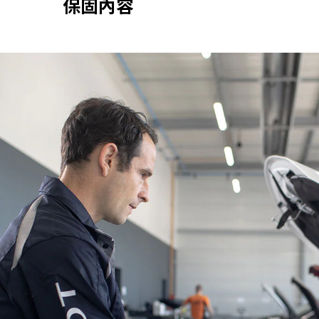
保固內容
1 年零配
凡在 PEUGE
輛原廠非消耗性零
品質保固服務，
換之原廠零、配