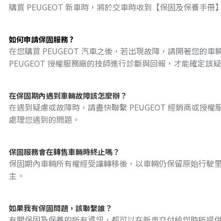
購買 PEUGEOT 新車時，將於交車時收到【保固及保養
如何申請保固服務 ?
在您購買 PEUGEOT 汽車之後，若出現故障，請開著您的車
PEUGEOT 授權服務廠的技師進行診斷與回報，才能確定該疑
在保固期內遇到車輛故障該怎麼辦？
在遇到疑慮或故障時，請盡快聯繫 PEUGEOT 經銷商或
處理您遇到的問題。
保固服務會在轉售車輛時終止嗎？
保固期內車輛所有權經受讓轉移後，以車輛仍保留原始行駛
主。
如果我有保固問題，該聯繫誰？
有關保固及保養的所有資訊，都可以在新車交付給您時所提