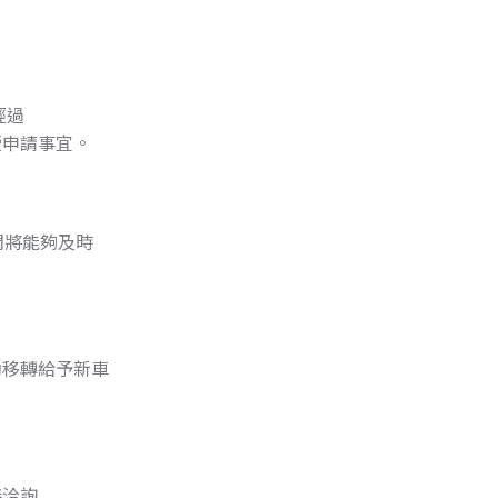
經過
續申請事宜。
們將能夠及時
動移轉給予新車
接洽詢