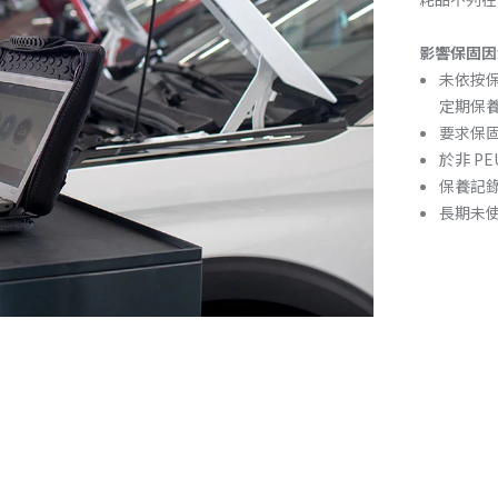
影響保固因
未依按保
定期保
要求保
於非 P
保養記
長期未