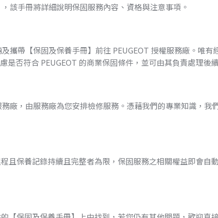
手冊】，該手冊將詳細說明保固服務內容、資格與注意事項。
輛及攜帶【保固及保養手冊】前往 PEUGEOT 授權服務廠。唯有
慮是否符合 PEUGEOT 的商業保固條件，並可由其負責處理後
授權服務廠，由服務廠為您安排檢修服務。憑藉我們的專業知識，我
里程且保養記錄持續且完整者為限，保固服務之相關權益即會自
供的【保固及保養手冊】上中找到，若您仍有其他問題，歡迎直