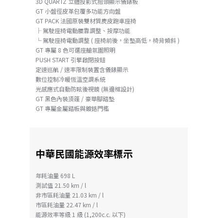
3D QUARTZ 立體投影式抬頭顯示儀錶板
GT 小盤徑皮革包覆多功能方向盤
GT PACK 法國原裝雙材質麂皮跑車座椅
├ 駕駛座椅電動腰靠調整、按摩功能
└ 駕駛座椅電動調整 ( 座椅前後，坐墊高低，椅背傾斜 )
GT 專屬 8 色可選座艙氛圍照明
PUSH START 引擎啟閉按鈕
定速巡航 / 速率限制裝置含儀錶顯示
數位控制冷暖恆溫空調系統
光感應式自動防眩後視鏡 (無邊框設計)
GT 黑色內裝頂篷 / 豪華腳踏墊
GT 專屬金屬踏板與鍍鉻門檻
中華民國能源效率標示
年耗油量 698 L
測試值 21.50 km / l
非市區耗油量 21.03 km / l
市區耗油量 22.47 km / l
能源效率等級 1 級 (1,200c.c. 以下)