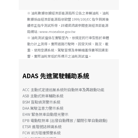
※ 油耗數據依據經濟部能源局所公告之車輛油耗，油耗
數據係由經濟部能源局依歐盟 1999/100/EC 指令與其後
續修正指令測試所得，詳細資訊請參閱查詢經濟部能源
局網站 :
www.moeaboe.gov.tw
※ 油耗測試值係在實驗室內，依規定的行車型態於車體
動力計上測得。實際道路行駛時，因受天候、路況、載
重、使用空調系統、駕駛習慣及車輛維護保養等因素影
響，實際油耗常低於
所標示之油耗測試值。
ADAS 先進駕駛輔助系統
ACC 主動式定速巡航系統附自動煞車及再啟動功能
ASB 主動式煞車輔助系統
BSM 盲點偵測警示系統
DAA 駕駛注意力警示系統
EHW 緊急煞車自動燈光警示
EPB 電動駐煞車 (出發自動釋放 / 關閉引擎自動啟動)
ETSR 進階號誌辨識系統
FCW 前方碰撞預警系統