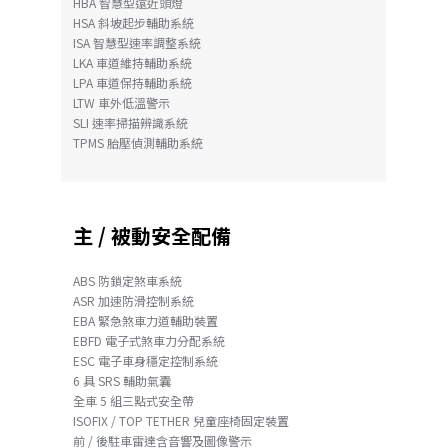
HBA 智慧型遠近頭燈
HSA 斜坡起步輔助系統
ISA 智慧型速率調整系統
LKA 車道維持輔助系統
LPA 車道保持輔助系統
LTW 車外低溫警示
SLI 速率掃描辨識系統
TPMS 胎壓偵測輔助系統
主 / 被動安全配備
ABS 防鎖定煞車系統
ASR 加速防滑控制系統
EBA 緊急煞車力道輔助裝置
EBFD 電子式煞車力分配系統
ESC 電子車身穩定控制系統
6 具 SRS 輔助氣囊
全車 5 組三點式安全帶
ISOFIX / TOP TETHER 兒童座椅固定裝置
前 / 後駐車雷達含音響及圖像警示