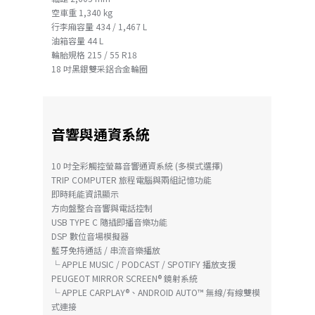
空車重 1,340 kg
行李廂容量 434 / 1,467 L
油箱容量 44 L
輪胎規格 215 / 55 R18
18 吋黑銀雙采鋁合金輪圈
音響與通資系統
10 吋全彩觸控螢幕音響通資系統 (多模式選擇)
TRIP COMPUTER 旅程電腦與兩組記憶功能
即時耗能資訊顯示
方向盤整合音響與電話控制
USB TYPE C 隨插即播音樂功能
DSP 數位音場模擬器
藍牙免持通話 / 串流音樂播放
└ APPLE MUSIC / PODCAST / SPOTIFY 播放支援
PEUGEOT MIRROR SCREEN® 鏡射系統
└ APPLE CARPLAY®、ANDROID AUTO™ 無線/有線雙模
式連接