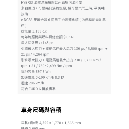
HYBRID 油電渦輪增壓缸內直噴汽油引擎
米勒循環，可變幾何渦輪增壓, 雙可變汽門正時, 平衡軸
技術
e-DCS6 雙離合器 6 速自手排變速系統 ( 內建驅動電動馬
達 )
排氣量 1,199 c.c.
每年牌照稅與燃料費總金額 $8,640
最大綜效馬力 145 ps
引擎最大馬力 + 電動馬達最大馬力 136 ps / 5,500 rpm +
21 ps / 4,264 rpm
引擎最大扭力 + 電動馬達最大扭力 230 / 1,750 Nm /
rpm + 51 / 750~2,499 Nm / rpm
電池容量 897.9 Wh
加速性能 0-100 km/h 8.3 秒
極速 206 km/h
符合 EURO 6 排放標準
車身尺碼與容積
車長x寬x高 4,300 x 1,770 x 1,565 mm
軸距 2,605 mm