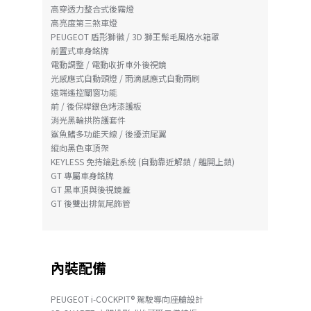
高穿透力整合式後霧燈
高亮度第三煞車燈
PEUGEOT 盾形獅徽 / 3D 獅王鬃毛風格水箱罩
前置式車身銘牌
電動調整 / 電動收折車外後視鏡
光感應式自動頭燈 / 雨滴感應式自動雨刷
遠端遙控關窗功能
前 / 後保桿銀色烤漆護板
消光黑輪拱防護套件
鯊魚鰭多功能天線 / 後擾流尾翼
縱向黑色車頂架
KEYLESS 免持鑰匙系統 (自動靠近解鎖 / 離開上鎖)
GT 專屬車身銘牌
GT 黑車頂與後視鏡蓋
GT 後雙出排氣尾飾管
內裝配備
PEUGEOT i-COCKPIT® 駕駛導向座艙設計