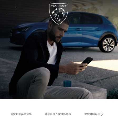
駕駛輔助系統宣導
柴油車進入空維區事宜
駕駛輔助系統宣導