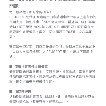
開跑
每一段旅程，都有您的相伴。
PEUGEOT 總代理 寶嘉聯合由衷感謝車齡七年以上老友們的
長期支持，特別推出 「2026 老友相伴．禮遇再升級」 專屬
活動，即日起至 2026 年 2 月 14 日 期間回廠，即可享指定
原廠零件 8 折優惠，與您一同守護愛車的舒適、安心與可
靠。
寶嘉聯合深知車主對愛車維護的重視，特別為車齡七年以上
（以首次掛牌日起算）之 PEUGEOT 車主推出以下專屬禮
遇：
■
原廠指定零件 8 折優惠
優惠範圍涵蓋車身鈑金、底盤系統、排氣系統、電氣系統等
多項原廠指定零件，協助老友們以更輕鬆的方式進行全面維
護，確保行車安全與最佳性能。
■
滿額贈好禮
活動期間單日消費滿 NT$8,888，即可獲得限量品牌經典折
疊旅行袋乙個（數量有限，送完為止）。