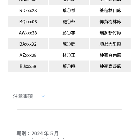
RDxxx23
葉○傑
荃程林口廠
BQxxx06
羅○華
傅貿樹林廠
AWxxx38
彭○宇
瑞獅新竹廠
BAxxx92
陳○廷
順昶大里廠
AZxxx08
林○正
紳豪台南廠
BJxxx58
蔡○曉
紳豪嘉義廠
注意事項
期別：2024 年 5 月