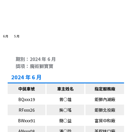
度中獎名單
6 月
5 月
期別：2024 年 6 月
獎項：魔術獅寶寶
2024 年 6 月
中獎車號
車主姓名
指定服務廠
BQxxx19
曾○雄
鉅獅內湖廠
RFxxx26
吳○瑤
鉅獅北投廠
BWxxx91
簡○益
富貿中和廠
ANxxx08
潘○玲
荃程林口廠