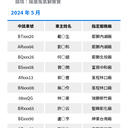
獎項：揚眉兔氣獅寶寶
2024 年 5 月
中獎車號
車主姓名
指定服務廠
BTxxx20
戴○生
鉅獅內湖廠
ARxxx66
劉○和
鉅獅內湖廠
BQxxx26
何○錩
鉅獅北投廠
BSxxx08
曾○閔
富貿中和廠
AYxxx13
郭○豐
荃程林口廠
BNxxx08
吳○伶
荃程林口廠
08xxQG
林○豪
瑞獅新竹廠
BRxxx65
許○云
聖興彰化廠
BExxx90
盧○亨
紳豪台南廠